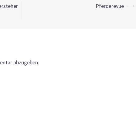
ersteher
Pferderevue
⟶
entar abzugeben.