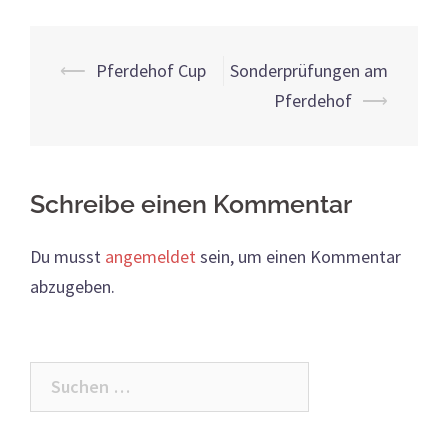
Beitrags-
⟵
Pferdehof Cup
Sonderprüfungen am
Navigation
Pferdehof
⟶
Schreibe einen Kommentar
Du musst
angemeldet
sein, um einen Kommentar
abzugeben.
Suchen
nach: