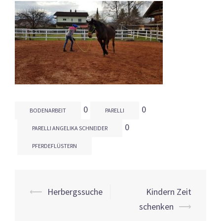
0
0
BODENARBEIT
PARELLI
0
PARELLI ANGELIKA SCHNEIDER
PFERDEFLÜSTERN
Beitrags-
⟵
Herbergssuche
Kindern Zeit
Navigation
schenken
⟶