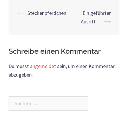
Beitrags-
⟵
Steckenpferdchen
Ein geführter
Navigation
Ausritt…
⟶
Schreibe einen Kommentar
Du musst
angemeldet
sein, um einen Kommentar
abzugeben.
Suchen
nach: